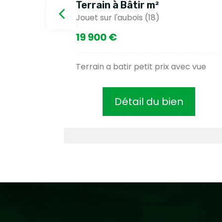
Terrain à Bâtir m²
Jouet sur l'aubois (18)
19 900 €
onne
Terrain a batir petit prix avec vue
Détail du bien