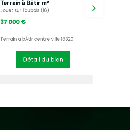
Terrain à Bâtir m²
Terrain 
Jouet sur l'aubois (18)
Jouet sur 
37 000 €
20 000
Terrain a bÂtir centre ville 18320
Campagne 
Détail du bien