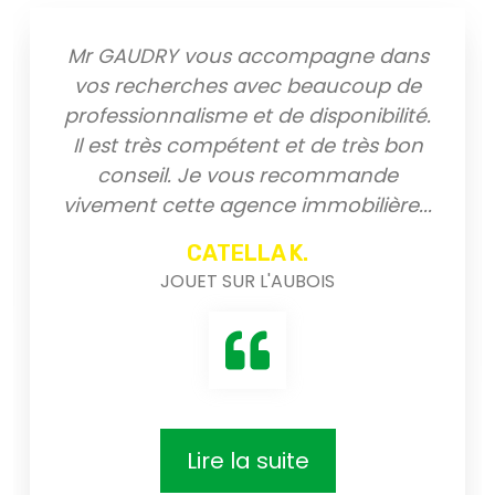
AUDRY vous accompagne dans
Profes
recherches avec beaucoup de
bonne h
ssionnalisme et de disponibilité.
bonnes 
st très compétent et de très bon
nseil. Je vous recommande
ent cette agence immobilière
...
CATELLA K.
JOUET SUR L'AUBOIS
Lire la suite