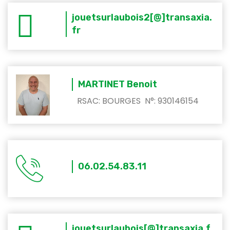
jouetsurlaubois2[@]transaxia.
fr
MARTINET Benoit
RSAC: BOURGES N°: 930146154
06.02.54.83.11
jouetsurlaubois[@]transaxia.f