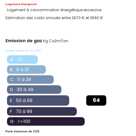
Logement énergivore
Logement à consommation énergétique excessive
Estimation des coûts annuels entre 2670 € et 3660 €
Emission de gaz
Kg Co2m²/an
Faible émission de CO2
A <6
B 6 à 10
C 11 à 29
D 30 à 49
64
E 50 à 69
F 70 à 99
G >=100
Forte émission de CO2