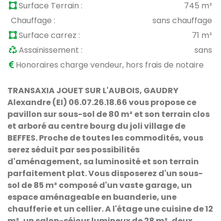
Surface Terrain :
745 m²
Chauffage :
sans chauffage
Surface carrez :
71 m²
Assainissement :
sans
Honoraires charge vendeur, hors frais de notaire
TRANSAXIA JOUET SUR L'AUBOIS, GAUDRY
Alexandre (EI) 06.07.26.18.66 vous propose ce
pavillon sur sous-sol de 80 m² et son terrain clos
et arboré au centre bourg du joli village de
BEFFES. Proche de toutes les commodités, vous
serez séduit par ses possibilités
d'aménagement, sa luminosité et son terrain
parfaitement plat. Vous disposerez d'un sous-
sol de 85 m² composé d'un vaste garage, un
espace aménageable en buanderie, une
chaufferie et un cellier. A l'étage une cuisine de 12
m², un salon-séjour lumineux de 28 m², deux