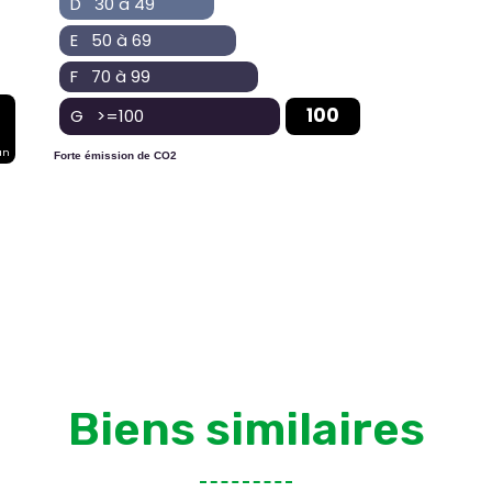
D 30 à 49
E 50 à 69
F 70 à 99
100
G >=100
an
Forte émission de CO2
Biens similaires