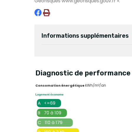
Géorisques
www.georisques.gouv.fr
».
Informations supplémentaires
Diagnostic de performance 
kWh/m²/an
Consomation énergétique
Logement économe
A <=69
B 70 à 109
C 110 à 179