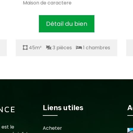
Maison de caractere
Détail du bien
45m²
3 pièces
1 chambres
Liens utiles
A
 est le
Acheter