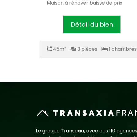
Maison à rénover baisse de prix
Détail du bien
chambres
45m²
3 pièces
1 chambres
Le groupe Transaxia, avec ces 110 agences