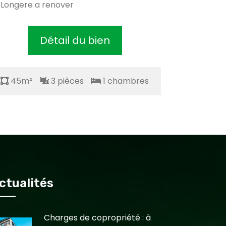
Longere a renover
Belle lon
Détail du bien
45m²
3 pièces
1 chambres
45m²
ctualités
Charges de copropriété : à