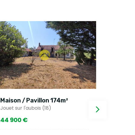
Maison / Pavillon 174m²
Maison 
Jouet sur l'aubois (18)
Jouet sur 
44 900 €
130 80