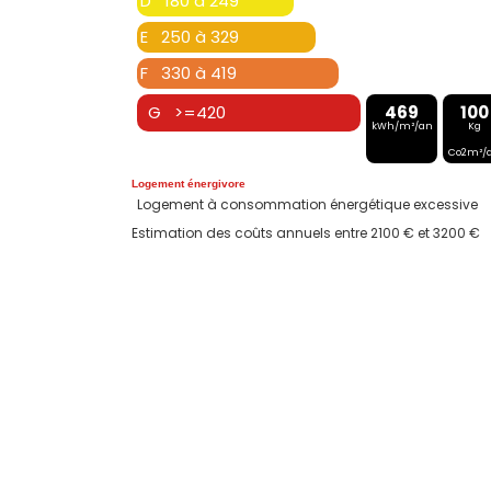
D 180 à 249
E 250 à 329
F 330 à 419
G >=420
469
100
kWh/m²/an
Kg
Co2m²/
Logement énergivore
Logement à consommation énergétique excessive
Estimation des coûts annuels entre 2100 € et 3200 €