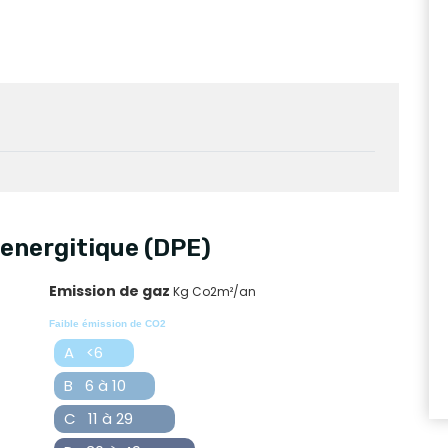
energitique (DPE)
Emission de gaz
Kg Co2m²/an
Faible émission de CO2
A <6
B 6 à 10
C 11 à 29